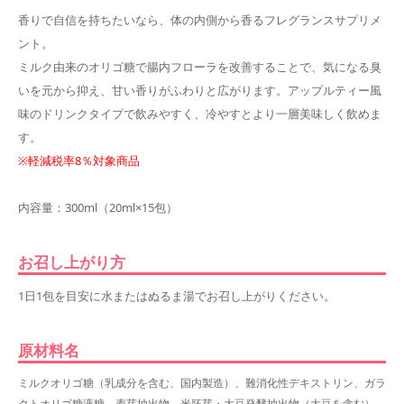
香りで自信を持ちたいなら、体の内側から香るフレグランスサプリメ
ント。
ミルク由来のオリゴ糖で腸内フローラを改善することで、気になる臭
いを元から抑え、甘い香りがふわりと広がります。アップルティー風
味のドリンクタイプで飲みやすく、冷やすとより一層美味しく飲めま
す。
※軽減税率8％対象商品
内容量：300ml（20ml×15包）
お召し上がり方
1日1包を目安に水またはぬるま湯でお召し上がりください。
原材料名
ミルクオリゴ糖（乳成分を含む、国内製造）、難消化性デキストリン、ガラ
クトオリゴ糖液糖、麦芽抽出物、米胚芽・大豆発酵抽出物（大豆を含む）、