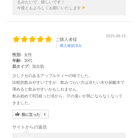
るみたいで、嬉しいです！
今後ともよろしくお願いいたします
2025-08-15
ご購入者様
購入確認済み
性別:
女性
年齢:
30代
肌タイプ:
混合肌
少しクセのあるアップルティーの味でした。
比較的飲みやすいですが、飲みづらい方は冷たい水や炭酸水で
薄めると飲みやすいかもしれません。
レビューを見る
飲み始めて8日経った頃から、汗の臭いが気にならなくなって
きました。
役に立った
1
★
サイトからの返信