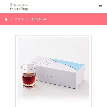
ーム
アプローラ（APPLAURA）
新規ショップ会員登録
マイページ
カートを見る
患者様専用ログイン
お客様の声