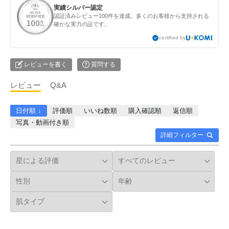
実績シルバー認定
認証済みレビュー100件を達成。多くのお客様から支持される
確かな実力の証です。
certified by
レビューを書く
質問する
レビュー
Q&A
日付順 ↓
評価順
いいね数順
購入確認順
返信順
写真・動画付き順
詳細フィルター